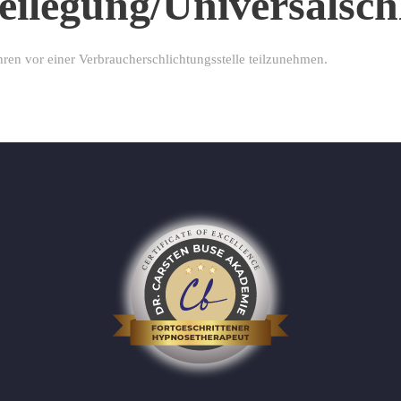
eilegung/Universal­schl
fahren vor einer Verbraucherschlichtungsstelle teilzunehmen.