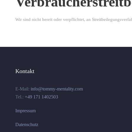
Verbraucher­streit­b
Wir sind nicht bereit oder verpflichtet, an Streitbeilegungsver
Kontakt
E-Mail:
info@tommy-mentality.com
Tel.:
+49 171 1402503
Impressum
Datenschutz