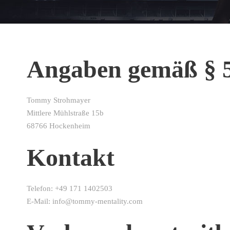
Angaben gemäß §
Tommy Strohmayer
Mittlere Mühlstraße 15b
68766 Hockenheim
Kontakt
Telefon: +49 171 1402503
E-Mail: info@tommy-mentality.com